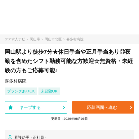
ケア求人ナビ
岡山県
岡山市北区
喜多村病院
岡山駅より徒歩7分★休日手当や正月手当あり◎夜
勤を含めたシフト勤務可能な方歓迎☆無資格・未経
験の方もご応募可能♪
喜多村病院
ブランクありOK
未経験OK
キープする
応募画面へ進む
更新日：2026年08月05日
看護助手（正社員）