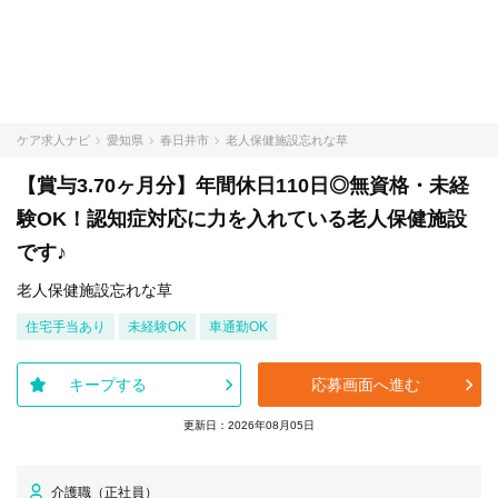
ケア求人ナビ
愛知県
春日井市
老人保健施設忘れな草
【賞与3.70ヶ月分】年間休日110日◎無資格・未経
験OK！認知症対応に力を入れている老人保健施設
です♪
老人保健施設忘れな草
住宅手当あり
未経験OK
車通勤OK
キープする
応募画面へ進む
更新日：2026年08月05日
介護職（正社員）