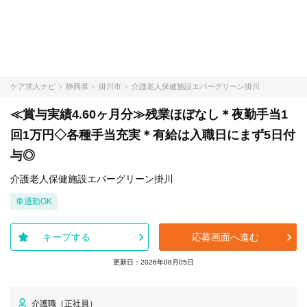
ケア求人ナビ
静岡県
掛川市
介護老人保健施設エバーグリーン掛川
≪賞与実績4.60ヶ月分≫残業ほぼなし＊夜勤手当1
回1万円◇各種手当充実＊有給は入職日にまず5日付
与◎
介護老人保健施設エバーグリーン掛川
車通勤OK
キープする
応募画面へ進む
更新日：2026年08月05日
介護職（正社員）