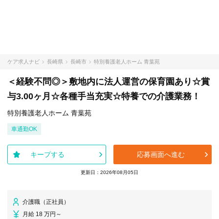
ケア求人ナビ
長崎県
長崎市
特別養護老人ホーム 青葉苑
＜経験不問◎＞敷地内に法人運営の保育園あり☆賞
与3.00ヶ月☆各種手当充実☆特養での介護業務！
特別養護老人ホーム 青葉苑
車通勤OK
キープする
応募画面へ進む
更新日：2026年08月05日
介護職（正社員）
月給 18 万円～