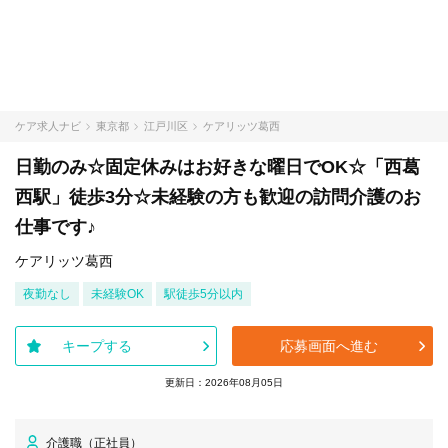
ケア求人ナビ
東京都
江戸川区
ケアリッツ葛西
日勤のみ☆固定休みはお好きな曜日でOK☆「西葛
西駅」徒歩3分☆未経験の方も歓迎の訪問介護のお
仕事です♪
ケアリッツ葛西
夜勤なし
未経験OK
駅徒歩5分以内
キープする
応募画面へ進む
更新日：2026年08月05日
介護職（正社員）