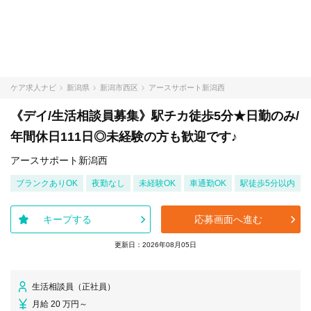
ケア求人ナビ
新潟県
新潟市西区
アースサポート新潟西
《デイ/生活相談員募集》駅チカ徒歩5分★日勤のみ/
年間休日111日◎未経験の方も歓迎です♪
アースサポート新潟西
ブランクありOK
夜勤なし
未経験OK
車通勤OK
駅徒歩5分以内
キープする
応募画面へ進む
更新日：2026年08月05日
生活相談員（正社員）
月給 20 万円～