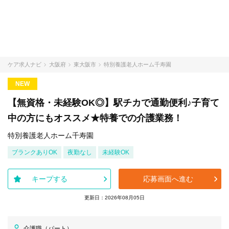
ケア求人ナビ
大阪府
東大阪市
特別養護老人ホーム千寿園
NEW
【無資格・未経験OK◎】駅チカで通勤便利♪子育て
中の方にもオススメ★特養での介護業務！
特別養護老人ホーム千寿園
ブランクありOK
夜勤なし
未経験OK
キープする
応募画面へ進む
更新日：2026年08月05日
介護職（パート）