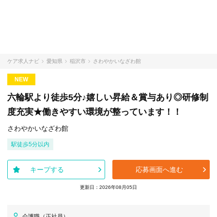
ケア求人ナビ
愛知県
稲沢市
さわやかいなざわ館
NEW
六輪駅より徒歩5分♪嬉しい昇給＆賞与あり◎研修制
度充実★働きやすい環境が整っています！！
さわやかいなざわ館
駅徒歩5分以内
キープする
応募画面へ進む
更新日：2026年08月05日
介護職（正社員）