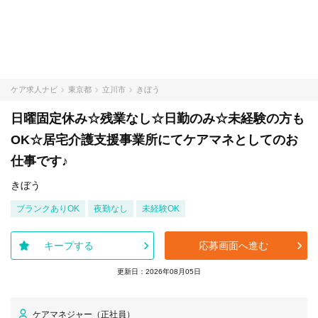
ケア求人ナビ
東京都
立川市
きぼう
日曜固定休み☆残業なし☆日勤のみ☆未経験の方も
OK☆居宅介護支援事業所にてケアマネとしてのお
仕事です♪
きぼう
ブランクありOK
夜勤なし
未経験OK
キープする
応募画面へ進む
更新日：2026年08月05日
ケアマネジャー（正社員）