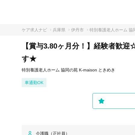
ケア求人ナビ
兵庫県
伊丹市
特別養護老人ホーム 協同の
【賞与3.80ヶ月分！】経験者歓
す★
特別養護老人ホーム 協同の苑 K-maison ときめき
車通勤OK
介護職（正社員）