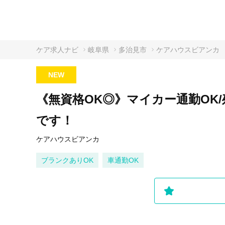
ケア求人ナビ
岐阜県
多治見市
ケアハウスビアンカ
NEW
《無資格OK◎》マイカー通勤OK
です！
ケアハウスビアンカ
ブランクありOK
車通勤OK