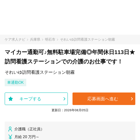
ケア求人ナビ
兵庫県
明石市
それいゆ訪問看護ステーション朝霧
マイカー通勤可♪無料駐車場完備◎年間休日113日★
訪問看護ステーションでの介護のお仕事です！
それいゆ訪問看護ステーション朝霧
車通勤OK
キープする
応募画面へ進む
更新日：2026年08月05日
介護職（正社員）
月給 20 万円～