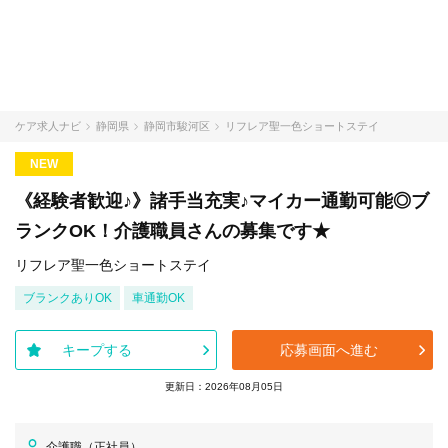
ケア求人ナビ
静岡県
静岡市駿河区
リフレア聖一色ショートステイ
NEW
《経験者歓迎♪》諸手当充実♪マイカー通勤可能◎ブ
ランクOK！介護職員さんの募集です★
リフレア聖一色ショートステイ
ブランクありOK
車通勤OK
キープする
応募画面へ進む
更新日：2026年08月05日
介護職（正社員）