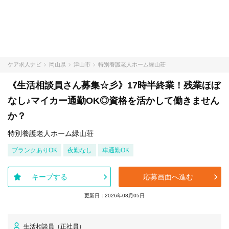
ケア求人ナビ
岡山県
津山市
特別養護老人ホーム緑山荘
《生活相談員さん募集☆彡》17時半終業！残業ほぼ
なし♪マイカー通勤OK◎資格を活かして働きません
か？
特別養護老人ホーム緑山荘
ブランクありOK
夜勤なし
車通勤OK
キープする
応募画面へ進む
更新日：2026年08月05日
生活相談員（正社員）