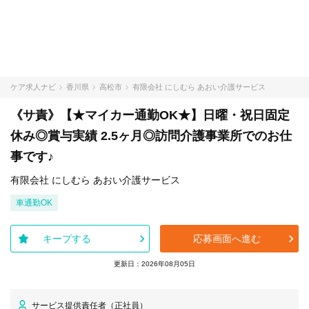
ケア求人ナビ
香川県
高松市
有限会社 にしむら あおい介護サービス
《サ責》【★マイカー通勤OK★】日曜・祝日固定
休み◎賞与実績 2.5ヶ月◎訪問介護事業所でのお仕
事です♪
有限会社 にしむら あおい介護サービス
車通勤OK
キープする
応募画面へ進む
更新日：2026年08月05日
サービス提供責任者（正社員）