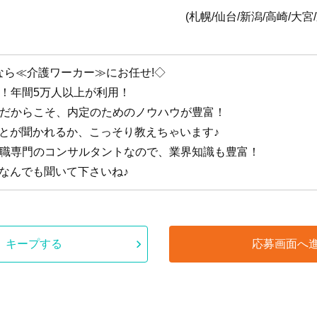
台/新潟/高崎/大宮/東京/横浜/静岡/名古
なら≪介護ワーカー≫にお任せ!◇
手！年間5万人以上が利用！
手だからこそ、内定のためのノウハウが豊富！
ことが聞かれるか、こっそり教えちゃいます♪
護職専門のコンサルタントなので、業界知識も豊富！
なんでも聞いて下さいね♪
キープする
応募画面へ