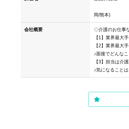
(札幌/仙
岡/熊本)
会社概要
◇介護のお仕事
【1】業界最大
【2】業界最大
♪面接でどんな
【3】担当は介
♪気になることは