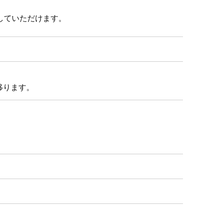
していただけます。
移ります。
6支社