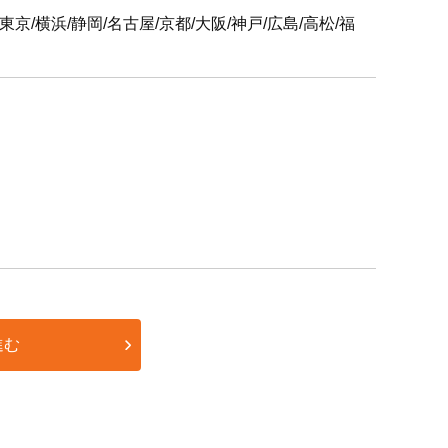
屋/京都/大阪/神戸/広島/高松/福
進む