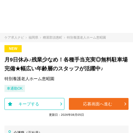
ケア求人ナビ
福岡県
糟屋郡須惠町
特別養護老人ホーム恵昭園
NEW
月9日休み♪残業少なめ！各種手当充実◎無料駐車場
完備★幅広い年齢層のスタッフが活躍中♪
特別養護老人ホーム恵昭園
車通勤OK
キープする
応募画面へ進む
更新日：2026年08月05日
介護職（正社員）