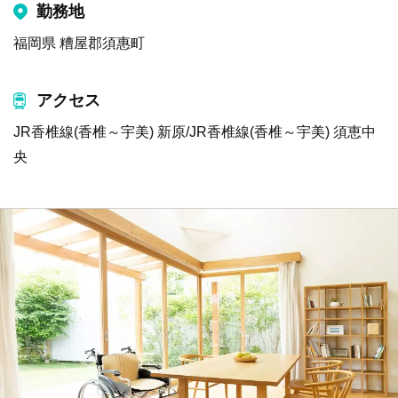
勤務地
福岡県 糟屋郡須惠町
アクセス
JR香椎線(香椎～宇美) 新原/JR香椎線(香椎～宇美) 須恵中
央