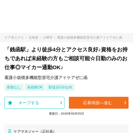
ケア求人ナビ
北海道
小樽市
看護小規模多機能型居宅介護アイケアぜに函
「銭函駅」より徒歩4分とアクセス良好♪資格をお持
ちであれば未経験の方もご相談可能☆日勤のみのお
仕事◎マイカー通勤OK♪
看護小規模多機能型居宅介護アイケアぜに函
夜勤なし
未経験OK
駅徒歩5分以内
キープする
応募画面へ進む
更新日：2026年08月05日
ケアマネジャー（正社員）