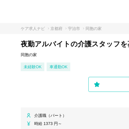
ケア求人ナビ
京都府
宇治市
同胞の家
夜勤アルバイトの介護スタッフを募
同胞の家
未経験OK
車通勤OK
介護職（パート）
時給 1373 円～