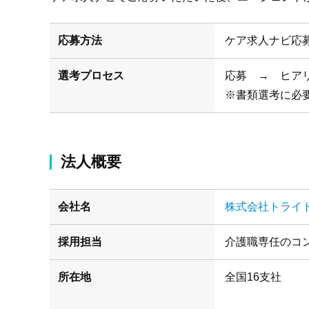
応募方法
ケア求人ナビ応
選考プロセス
応募 → ヒア
※書類選考に必
法人概要
会社名
株式会社トライ
採用担当
介護職専任のコ
所在地
(札幌/仙