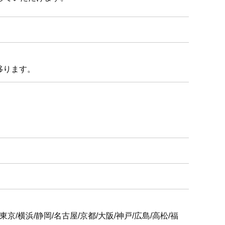
移ります。
6支社
屋/京都/大阪/神戸/広島/高松/福