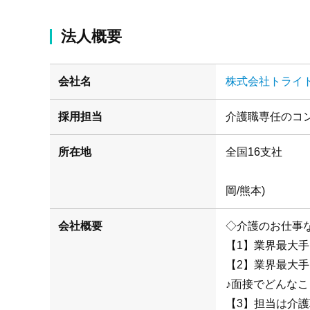
法人概要
会社名
株式会社トライ
採用担当
介護職専任のコ
所在地
(札幌/仙
岡/熊本)
会社概要
◇介護のお仕事
【1】業界最大
【2】業界最大
♪面接でどんな
【3】担当は介