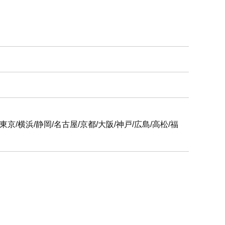
6支社
屋/京都/大阪/神戸/広島/高松/福