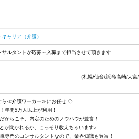
トキャリア（介護）
ンサルタントが応募～入職まで担当させて頂きます
全国1
台/新潟/高崎/大宮/東京/横浜/静岡/名古
なら≪介護ワーカー≫にお任せ!◇
手！年間5万人以上が利用！
手だからこそ、内定のためのノウハウが豊富！
ことが聞かれるか、こっそり教えちゃいます♪
護職専門のコンサルタントなので、業界知識も豊富！