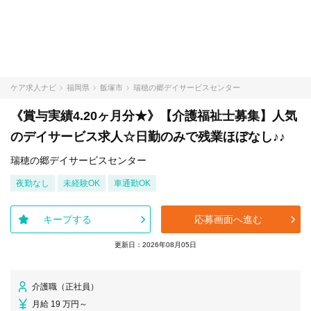
ケア求人ナビ
福岡県
飯塚市
瑞穂の郷デイサービスセンター
《賞与実績4.20ヶ月分★》【介護福祉士募集】人気
のデイサービス求人☆日勤のみで残業ほぼなし♪♪
瑞穂の郷デイサービスセンター
夜勤なし
未経験OK
車通勤OK
キープする
応募画面へ進む
更新日：2026年08月05日
介護職（正社員）
月給 19 万円～