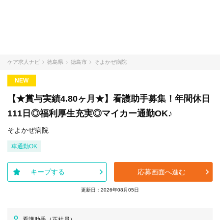
ケア求人ナビ
徳島県
徳島市
そよかぜ病院
NEW
【★賞与実績4.80ヶ月★】看護助手募集！年間休日
111日◎福利厚生充実◎マイカー通勤OK♪
そよかぜ病院
車通勤OK
キープする
応募画面へ進む
更新日：2026年08月05日
看護助手（正社員）