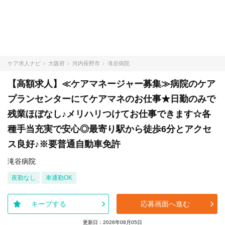
ケア求人ナビ
大阪府
河内長野市
滝谷病院
【高額求人】≪ケアマネージャー募集≫病院のケア
プランセンターにてケアマネのお仕事★日勤のみで
残業ほぼなし♪メリハリつけてお仕事できます☆各
種手当充実で安心◎最寄り駅から徒歩6分とアクセ
ス良好♪※要普通自動車免許
滝谷病院
夜勤なし
車通勤OK
キープする
応募画面へ進む
更新日：2026年08月05日