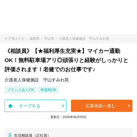
ケア求人ナビ
滋賀県
守山市
介護老人保健施設 守山すみれ苑
《相談員》【★福利厚生充実★】マイカー通勤
OK！無料駐車場アリ◎頑張りと経験がしっかりと
評価されます！老健でのお仕事です♪
介護老人保健施設 守山すみれ苑
ブランクありOK
車通勤OK
キープする
応募画面へ進む
更新日：2026年08月05日
生活相談員（正社員）