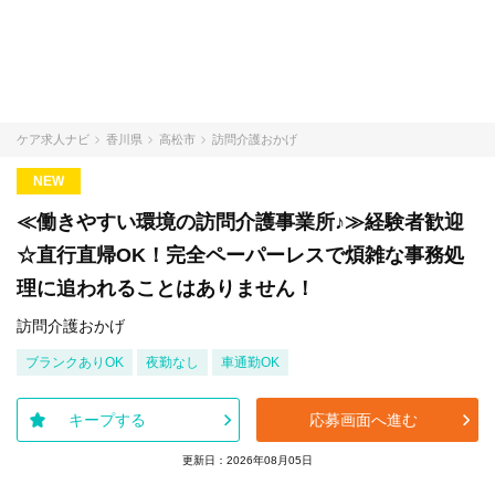
ケア求人ナビ
香川県
高松市
訪問介護おかげ
NEW
≪働きやすい環境の訪問介護事業所♪≫経験者歓迎
☆直行直帰OK！完全ペーパーレスで煩雑な事務処
理に追われることはありません！
訪問介護おかげ
ブランクありOK
夜勤なし
車通勤OK
キープする
応募画面へ進む
更新日：2026年08月05日