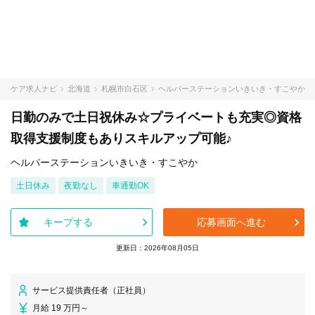
ケア求人ナビ
北海道
札幌市白石区
ヘルパーステーションいきいき・すこやか
日勤のみで土日祝休み☆プライベートも充実◎資格
取得支援制度もありスキルアップ可能♪
ヘルパーステーションいきいき・すこやか
土日休み
夜勤なし
車通勤OK
キープする
応募画面へ進む
更新日：2026年08月05日
サービス提供責任者（正社員）
月給 19 万円～