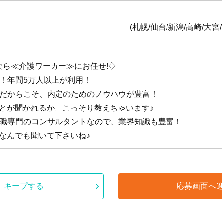
全国1
台/新潟/高崎/大宮/東京/横浜/静岡/名古
なら≪介護ワーカー≫にお任せ!◇
手！年間5万人以上が利用！
手だからこそ、内定のためのノウハウが豊富！
ことが聞かれるか、こっそり教えちゃいます♪
護職専門のコンサルタントなので、業界知識も豊富！
なんでも聞いて下さいね♪
キープする
応募画面へ