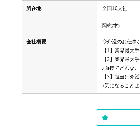
所在地
(札幌/仙
岡/熊本)
会社概要
◇介護のお仕事
【1】業界最大
【2】業界最大
♪面接でどんな
【3】担当は介
♪気になることは