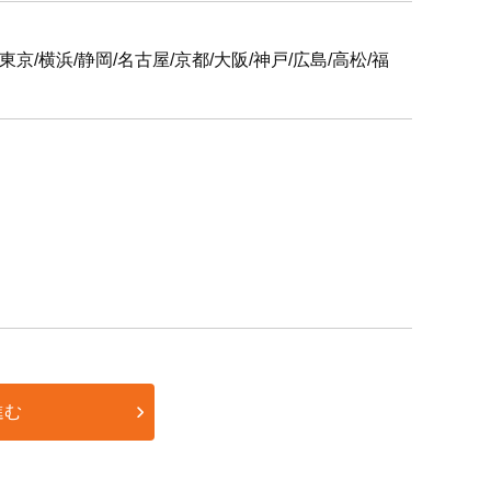
6支社
屋/京都/大阪/神戸/広島/高松/福
進む