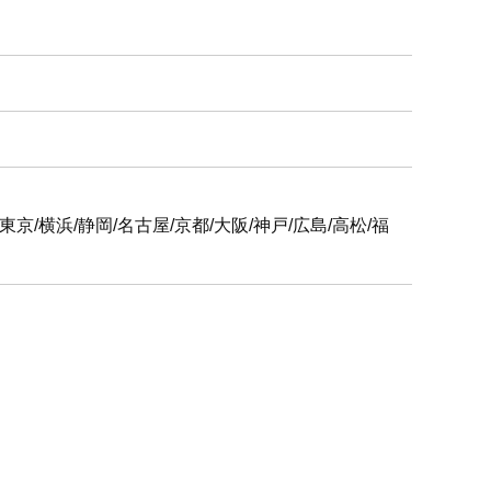
6支社
屋/京都/大阪/神戸/広島/高松/福