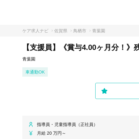
ケア求人ナビ
佐賀県
鳥栖市
青葉園
【支援員】《賞与4.00ヶ月分！》
青葉園
車通勤OK
指導員・児童指導員（正社員）
月給 20 万円～