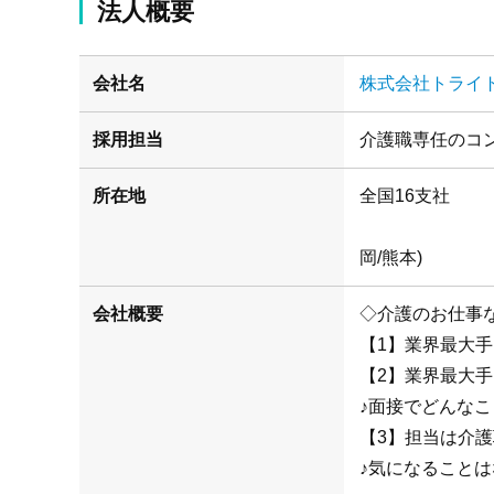
法人概要
会社名
株式会社トライ
採用担当
介護職専任のコ
所在地
(札幌/仙
岡/熊本)
会社概要
◇介護のお仕事
【1】業界最大
【2】業界最大
♪面接でどんな
【3】担当は介
♪気になることは