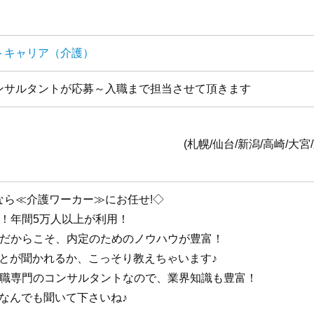
トキャリア（介護）
ンサルタントが応募～入職まで担当させて頂きます
全国1
台/新潟/高崎/大宮/東京/横浜/静岡/名古
なら≪介護ワーカー≫にお任せ!◇
手！年間5万人以上が利用！
手だからこそ、内定のためのノウハウが豊富！
ことが聞かれるか、こっそり教えちゃいます♪
護職専門のコンサルタントなので、業界知識も豊富！
なんでも聞いて下さいね♪