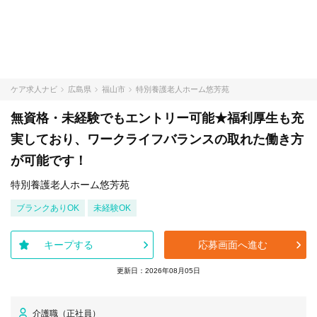
ケア求人ナビ
広島県
福山市
特別養護老人ホーム悠芳苑
無資格・未経験でもエントリー可能★福利厚生も充
実しており、ワークライフバランスの取れた働き方
が可能です！
特別養護老人ホーム悠芳苑
ブランクありOK
未経験OK
キープする
応募画面へ進む
更新日：2026年08月05日
介護職（正社員）