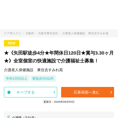
ケア求人ナビ
大阪府
大阪市東住吉区
介護老人保健施設 東住吉すみれ苑
NEW
★《矢田駅徒歩4分★年間休日120日★賞与3.30ヶ月
★》全室個室の快適施設で介護福祉士募集！
介護老人保健施設 東住吉すみれ苑
年休120日以上
駅徒歩5分以内
キープする
応募画面へ進む
更新日：2026年08月05日
介護職（正社員）