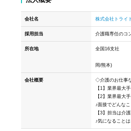
会社名
株式会社トライ
採用担当
介護職専任のコ
所在地
(札幌/仙
岡/熊本)
会社概要
◇介護のお仕事
【1】業界最大
【2】業界最大
♪面接でどんな
【3】担当は介
♪気になることは