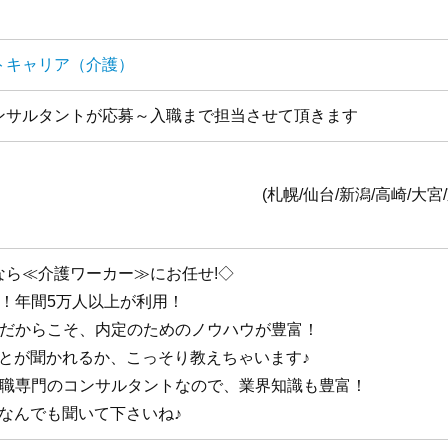
トキャリア（介護）
ンサルタントが応募～入職まで担当させて頂きます
全国1
台/新潟/高崎/大宮/東京/横浜/静岡/名古
なら≪介護ワーカー≫にお任せ!◇
手！年間5万人以上が利用！
手だからこそ、内定のためのノウハウが豊富！
ことが聞かれるか、こっそり教えちゃいます♪
護職専門のコンサルタントなので、業界知識も豊富！
なんでも聞いて下さいね♪