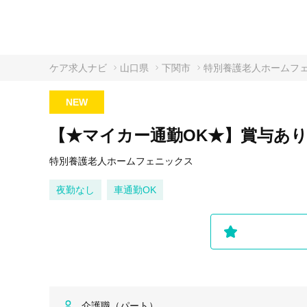
ケア求人ナビ
山口県
下関市
特別養護老人ホームフ
NEW
【★マイカー通勤OK★】賞与あ
特別養護老人ホームフェニックス
夜勤なし
車通勤OK
介護職（パート）