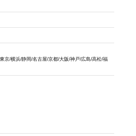
6支社
屋/京都/大阪/神戸/広島/高松/福