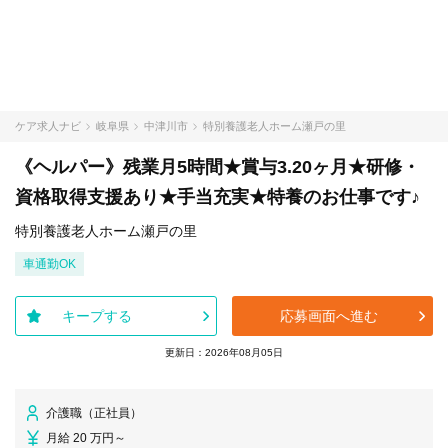
ケア求人ナビ
岐阜県
中津川市
特別養護老人ホーム瀬戸の里
《ヘルパー》残業月5時間★賞与3.20ヶ月★研修・
資格取得支援あり★手当充実★特養のお仕事です♪
特別養護老人ホーム瀬戸の里
車通勤OK
キープする
応募画面へ進む
更新日：2026年08月05日
介護職（正社員）
月給 20 万円～