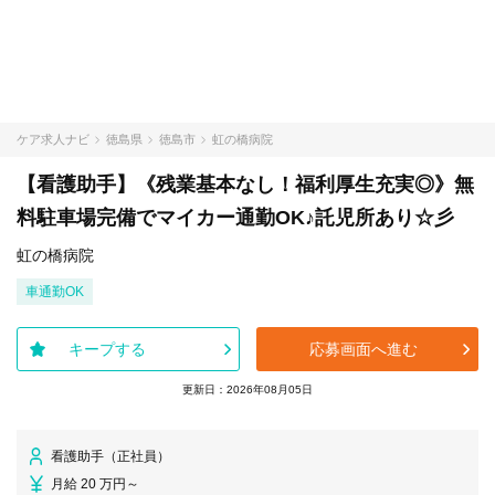
ケア求人ナビ
徳島県
徳島市
虹の橋病院
【看護助手】《残業基本なし！福利厚生充実◎》無
料駐車場完備でマイカー通勤OK♪託児所あり☆彡
虹の橋病院
車通勤OK
キープする
応募画面へ進む
更新日：2026年08月05日
看護助手（正社員）
月給 20 万円～