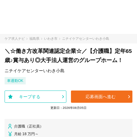
ケア求人ナビ
福島県
いわき市
ニチイケアセンターいわき小島
＼☆働き方改革関連認定企業☆／【介護職】定年65
歳♪賞与あり◎大手法人運営のグループホーム！
ニチイケアセンターいわき小島
車通勤OK
キープする
応募画面へ進む
更新日：2026年08月05日
介護職（正社員）
月給 18 万円～