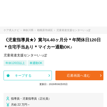
ケア求人ナビ
神奈川県
相模原市緑区
児童発達支援センターいっぽ
《児童指導員★》賞与4.40ヶ月分＊年間休日120日
＊住宅手当あり＊マイカー通勤OK♪
児童発達支援センターいっぽ
年休120日以上
車通勤OK
キープする
応募画面へ進む
更新日：2026年08月05日
指導員・児童指導員（正社員）
月給 22 万円～