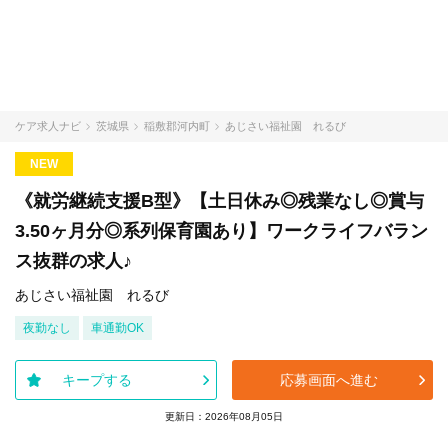
ケア求人ナビ
茨城県
稲敷郡河内町
あじさい福祉園 れるび
NEW
《就労継続支援B型》【土日休み◎残業なし◎賞与
3.50ヶ月分◎系列保育園あり】ワークライフバラン
ス抜群の求人♪
あじさい福祉園 れるび
夜勤なし
車通勤OK
キープする
応募画面へ進む
更新日：2026年08月05日