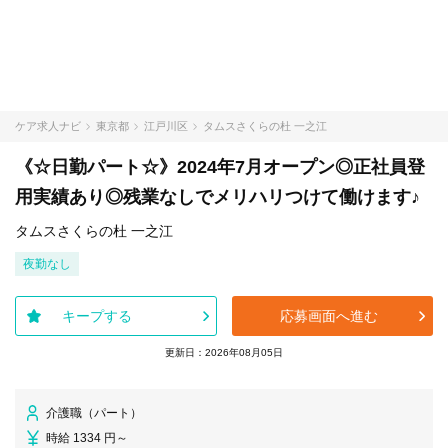
ケア求人ナビ
東京都
江戸川区
タムスさくらの杜 一之江
《☆日勤パート☆》2024年7月オープン◎正社員登
用実績あり◎残業なしでメリハリつけて働けます♪
タムスさくらの杜 一之江
夜勤なし
キープする
応募画面へ進む
更新日：2026年08月05日
介護職（パート）
時給 1334 円～