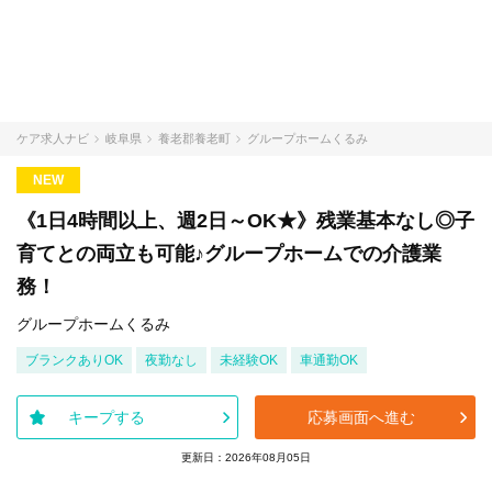
ケア求人ナビ
岐阜県
養老郡養老町
グループホームくるみ
NEW
《1日4時間以上、週2日～OK★》残業基本なし◎子
育てとの両立も可能♪グループホームでの介護業
務！
グループホームくるみ
ブランクありOK
夜勤なし
未経験OK
車通勤OK
キープする
応募画面へ進む
更新日：2026年08月05日