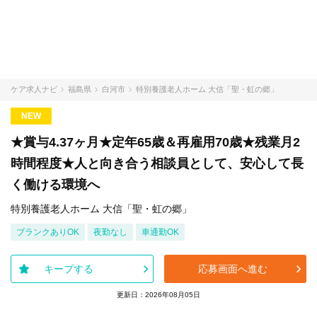
ケア求人ナビ
福島県
白河市
特別養護老人ホーム 大信「聖・虹の郷」
NEW
★賞与4.37ヶ月★定年65歳＆再雇用70歳★残業月2
時間程度★人と向き合う相談員として、安心して長
く働ける環境へ
特別養護老人ホーム 大信「聖・虹の郷」
ブランクありOK
夜勤なし
車通勤OK
キープする
応募画面へ進む
更新日：2026年08月05日