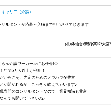
トキャリア（介護）
ンサルタントが応募～入職まで担当させて頂きます
全国1
台/新潟/高崎/大宮/東京/横浜/静岡/名古
なら≪介護ワーカー≫にお任せ!◇
手！年間5万人以上が利用！
手だからこそ、内定のためのノウハウが豊富！
ことが聞かれるか、こっそり教えちゃいます♪
護職専門のコンサルタントなので、業界知識も豊富！
なんでも聞いて下さいね♪