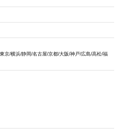
6支社
屋/京都/大阪/神戸/広島/高松/福