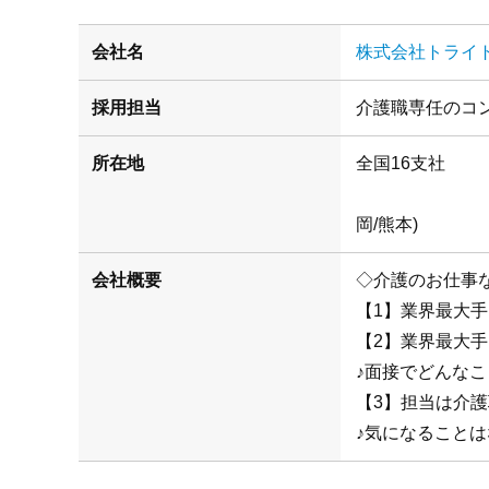
会社名
株式会社トライ
採用担当
介護職専任のコ
所在地
(札幌/仙
岡/熊本)
会社概要
◇介護のお仕事
【1】業界最大
【2】業界最大
♪面接でどんな
【3】担当は介
♪気になることは