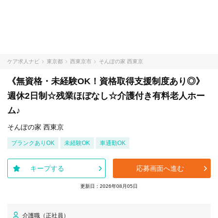
ケア求人ナビ
東京都
西東京市
そんぽの家 西東京
《無資格・未経験OK！資格取得支援制度あり◎》
週休2日制☆残業ほぼなし☆介護付き有料老人ホー
ム♪
そんぽの家 西東京
ブランクありOK
未経験OK
車通勤OK
キープする
応募画面へ進む
更新日：2026年08月05日
介護職（正社員）