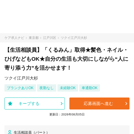
ケア求人ナビ
東京都
江戸川区
ツクイ江戸川大杉
【生活相談員】「くるみん」取得★髪色・ネイル・
ひげなどもOK★自分の生活も大切にしながら“人に
寄り添う力”を活かせます！
ツクイ江戸川大杉
ブランクありOK
夜勤なし
未経験OK
車通勤OK
キープする
応募画面へ進む
更新日：2026年08月05日
生活相談員（パート）