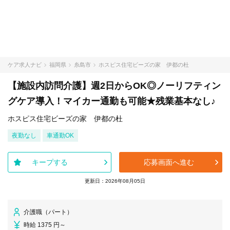
ケア求人ナビ
福岡県
糸島市
ホスピス住宅ビーズの家 伊都の杜
【施設内訪問介護】週2日からOK◎ノーリフティン
グケア導入！マイカー通勤も可能★残業基本なし♪
ホスピス住宅ビーズの家 伊都の杜
夜勤なし
車通勤OK
キープする
応募画面へ進む
更新日：2026年08月05日
介護職（パート）
時給 1375 円～