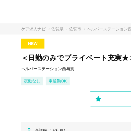
ケア求人ナビ
佐賀県
佐賀市
ヘルパーステーション
NEW
＜日勤のみでプライベート充実★
ヘルパーステーション西与賀
夜勤なし
車通勤OK
介護職（正社員）