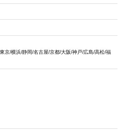
6支社
屋/京都/大阪/神戸/広島/高松/福