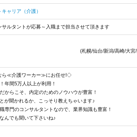
トキャリア（介護）
ンサルタントが応募～入職まで担当させて頂きます
全国1
台/新潟/高崎/大宮/東京/横浜/静岡/名古
なら≪介護ワーカー≫にお任せ!◇
手！年間5万人以上が利用！
手だからこそ、内定のためのノウハウが豊富！
ことが聞かれるか、こっそり教えちゃいます♪
護職専門のコンサルタントなので、業界知識も豊富！
なんでも聞いて下さいね♪