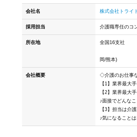
会社名
株式会社トライ
採用担当
介護職専任のコ
所在地
(札幌/仙
岡/熊本)
会社概要
◇介護のお仕事
【1】業界最大
【2】業界最大
♪面接でどんな
【3】担当は介
♪気になることは