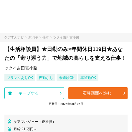
ケア求人ナビ
新潟県
燕市
ツクイ吉田宮小路
【生活相談員】★日勤のみ×年間休日119日★あな
たの「寄り添う力」で地域の暮らしを支える仕事！
ツクイ吉田宮小路
ブランクありOK
夜勤なし
未経験OK
車通勤OK
キープする
応募画面へ進む
更新日：2026年08月05日
ケアマネジャー（正社員）
月給 21 万円～