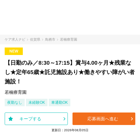
ケア求人ナビ
佐賀県
鳥栖市
若楠療育園
NEW
【日勤のみ／8:30～17:15】賞与4.00ヶ月★残業な
し★定年65歳★託児施設あり★働きやすい障がい者
施設！
若楠療育園
夜勤なし
未経験OK
車通勤OK
キープする
応募画面へ進む
更新日：2026年08月05日