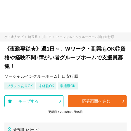
ケア求人ナビ
埼玉県
川口市
ソーシャルインクルーホーム川口安行原
《夜勤専従★》週1日～、Wワーク・副業もOK◎資
格や経験不問♪障がい者グループホームで支援員募
集！
ソーシャルインクルーホーム川口安行原
ブランクありOK
未経験OK
車通勤OK
キープする
応募画面へ進む
更新日：2026年08月05日
介護職（パート）