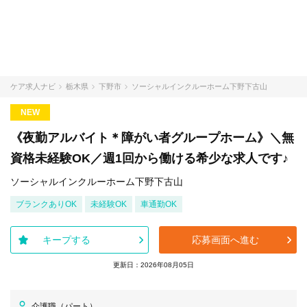
ケア求人ナビ
栃木県
下野市
ソーシャルインクルーホーム下野下古山
NEW
《夜勤アルバイト＊障がい者グループホーム》＼無
資格未経験OK／週1回から働ける希少な求人です♪
ソーシャルインクルーホーム下野下古山
ブランクありOK
未経験OK
車通勤OK
キープする
応募画面へ進む
更新日：2026年08月05日
介護職（パート）