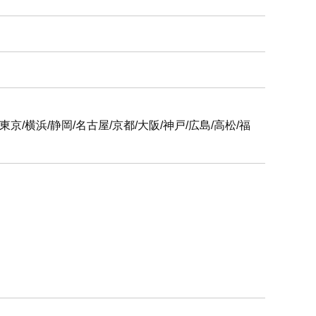
6支社
屋/京都/大阪/神戸/広島/高松/福