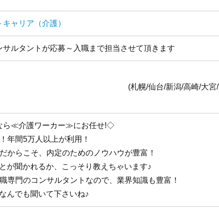
トキャリア（介護）
ンサルタントが応募～入職まで担当させて頂きます
全国1
台/新潟/高崎/大宮/東京/横浜/静岡/名古
なら≪介護ワーカー≫にお任せ!◇
手！年間5万人以上が利用！
手だからこそ、内定のためのノウハウが豊富！
ことが聞かれるか、こっそり教えちゃいます♪
護職専門のコンサルタントなので、業界知識も豊富！
なんでも聞いて下さいね♪