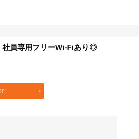
員専用フリーWi-Fiあり◎
進む