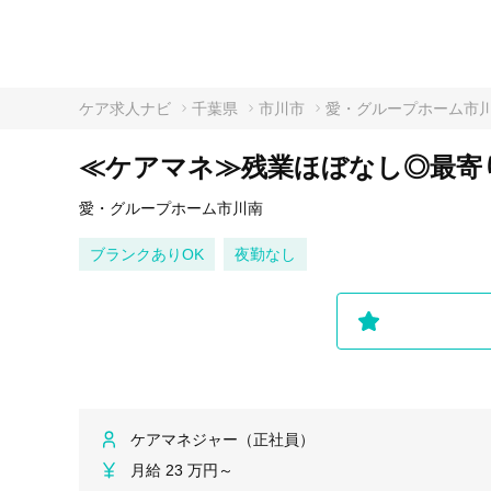
ケア求人ナビ
千葉県
市川市
愛・グループホーム市
≪ケアマネ≫残業ほぼなし◎最寄り
愛・グループホーム市川南
ブランクありOK
夜勤なし
ケアマネジャー（正社員）
月給 23 万円～