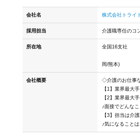
会社名
株式会社トライ
採用担当
介護職専任のコ
所在地
(札幌/仙
岡/熊本)
会社概要
◇介護のお仕事
【1】業界最大
【2】業界最大
♪面接でどんな
【3】担当は介
♪気になることは