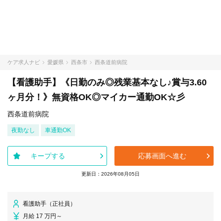
ケア求人ナビ
愛媛県
西条市
西条道前病院
【看護助手】《日勤のみ◎残業基本なし♪賞与3.60
ヶ月分！》無資格OK◎マイカー通勤OK☆彡
西条道前病院
夜勤なし
車通勤OK
キープする
応募画面へ進む
更新日：2026年08月05日
看護助手（正社員）
月給 17 万円～